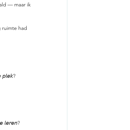
ald — maar ik 
g ruimte had 
 𝘱𝘭𝘦𝘬?
𝘦 𝘭𝘦𝘳𝘦𝘯?