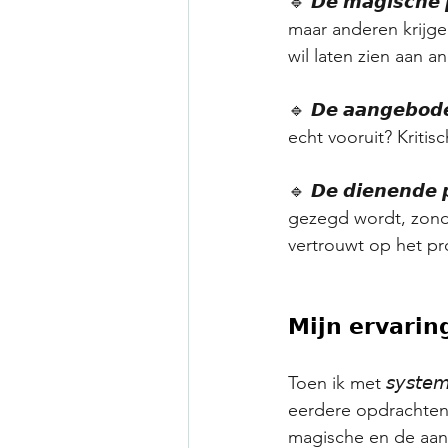
🔹 𝘿𝙚 𝙢𝙖𝙜𝙞𝙨𝙘
maar anderen krijge
wil laten zien aan a
🔹 𝘿𝙚 𝙖𝙖𝙣𝙜𝙚𝙗𝙤
echt vooruit? Kriti
🔹 𝘿𝙚 𝙙𝙞𝙚𝙣𝙚𝙣𝙙
gezegd wordt, zonde
vertrouwt op het pr
𝗠𝗶𝗷𝗻 𝗲𝗿𝘃𝗮𝗿𝗶𝗻
Toen ik met 𝘴𝘺𝘴𝘵𝘦
eerdere opdrachten e
magische en de aang