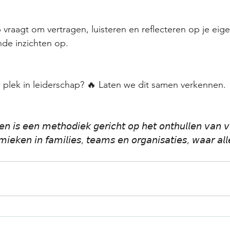
p vraagt om vertragen, luisteren en reflecteren op je eig
nde inzichten op.
plek in leiderschap? 🔥 Laten we dit samen verkennen.
𝘯 𝘪𝘴 𝘦𝘦𝘯 𝘮𝘦𝘵𝘩𝘰𝘥𝘪𝘦𝘬 𝘨𝘦𝘳𝘪𝘤𝘩𝘵 𝘰𝘱 𝘩𝘦𝘵 𝘰𝘯𝘵𝘩𝘶𝘭𝘭𝘦𝘯 𝘷𝘢𝘯 𝘷
𝘪𝘦𝘬𝘦𝘯 𝘪𝘯 𝘧𝘢𝘮𝘪𝘭𝘪𝘦𝘴, 𝘵𝘦𝘢𝘮𝘴 𝘦𝘯 𝘰𝘳𝘨𝘢𝘯𝘪𝘴𝘢𝘵𝘪𝘦𝘴, 𝘸𝘢𝘢𝘳 𝘢𝘭𝘭