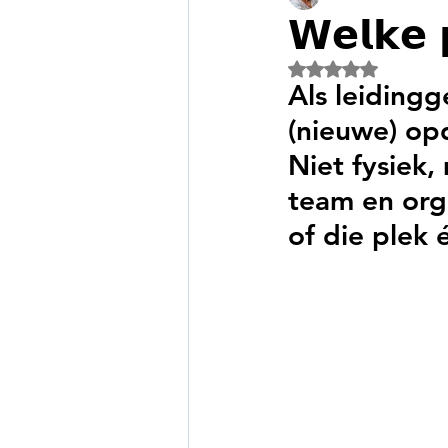
𝗪𝗲𝗹𝗸𝗲 𝗽
Beoordeeld met Na
Als leiding
(nieuwe) op
Niet fysiek,
team en orga
of die plek é