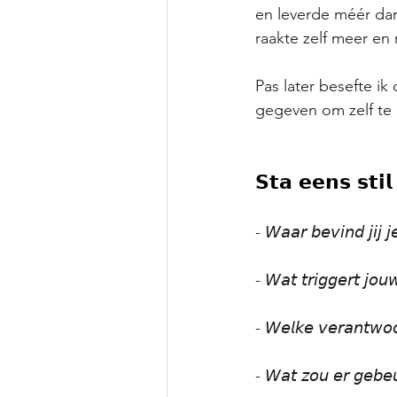
en leverde méér da
raakte zelf meer en 
Pas later besefte ik
gegeven om zelf te 
𝗦𝘁𝗮 𝗲𝗲𝗻𝘀 𝘀𝘁𝗶𝗹
- 𝘞𝘢𝘢𝘳 𝘣𝘦𝘷𝘪𝘯𝘥 𝘫𝘪𝘫 
- 𝘞𝘢𝘵 𝘵𝘳𝘪𝘨𝘨𝘦𝘳𝘵 𝘫𝘰
- 𝘞𝘦𝘭𝘬𝘦 𝘷𝘦𝘳𝘢𝘯𝘵𝘸𝘰𝘰𝘳
- 𝘞𝘢𝘵 𝘻𝘰𝘶 𝘦𝘳 𝘨𝘦𝘣𝘦𝘶