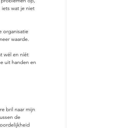
ost problemen op, 
ets wat je niet 
de organisatie 
 meer waarde.
at wél en níét 
le uit handen en 
ere bril naar mijn 
tussen de 
oordelijkheid 