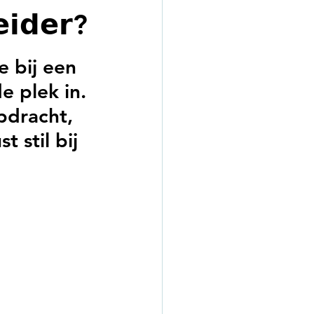
𝗲𝗶𝗱𝗲𝗿?
 bij een 
 plek in. 
pdracht, 
 stil bij 