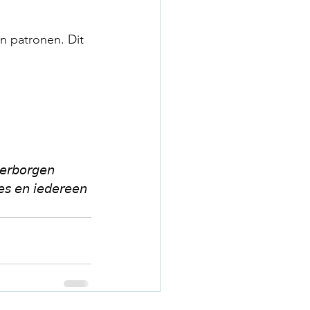
en patronen. Dit 
𝘦𝘳𝘣𝘰𝘳𝘨𝘦𝘯 
𝘦𝘴 𝘦𝘯 𝘪𝘦𝘥𝘦𝘳𝘦𝘦𝘯 