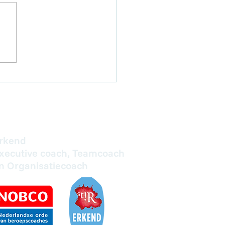
bindend communiceren
er druk
rkend
xecutive coach, Teamcoach
n Organisatiecoach