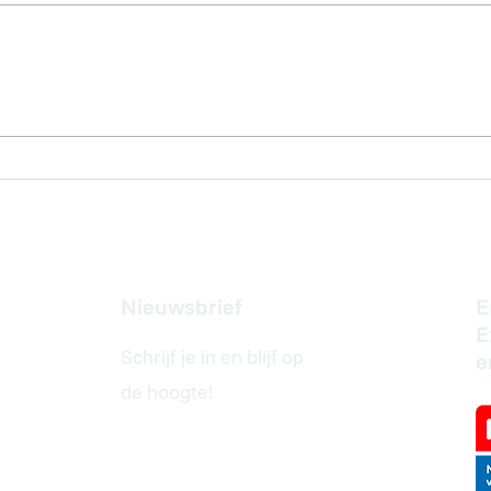
𝗔𝗜 𝗮𝗹𝘀 𝗰𝗼𝗮𝗰𝗵, 𝘄𝗲𝗿𝗸𝘁 𝗱𝗮𝘁
Ver
𝗲𝗰𝗵𝘁?
ond
Nieuwsbrief
E
E
Schrijf je in en blijf op
e
de hoogte!