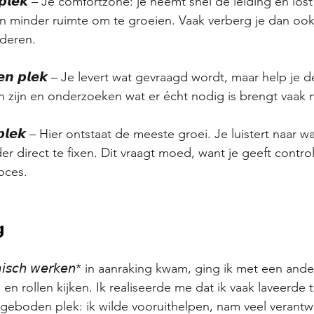
𝙚 𝙥𝙡𝙚𝙠 – Je comfortzone: je neemt snel de leiding en l
n minder ruimte om te groeien. Vaak verberg je dan ook i
nderen.
𝙙𝙚𝙣 𝙥𝙡𝙚𝙠 – Je levert wat gevraagd wordt, maar help je 
sch zijn en onderzoeken wat er écht nodig is brengt vaak
𝙚 𝙥𝙡𝙚𝙠 – Hier ontstaat de meeste groei. Je luistert naar w
r direct te fixen. Dit vraagt moed, want je geeft contro
oces.
𝗴
𝘮𝘪𝘴𝘤𝘩 𝘸𝘦𝘳𝘬𝘦𝘯* in aanraking kwam, ging ik met een and
n rollen kijken. Ik realiseerde me dat ik vaak laveerde 
eboden plek: ik wilde vooruithelpen, nam veel verantw