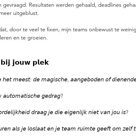
n gevraagd. Resultaten werden gehaald, deadlines geha
meer uitgeblust.
 dat, door te veel te fixen, mijn teams onbewust te weini
leren en te groeien.
 𝗯𝗶𝗷 𝗷𝗼𝘂𝘄 𝗽𝗹𝗲𝗸
𝘫𝘦 𝘩𝘦𝘵 𝘮𝘦𝘦𝘴𝘵: 𝘥𝘦 𝘮𝘢𝘨𝘪𝘴𝘤𝘩𝘦, 𝘢𝘢𝘯𝘨𝘦𝘣𝘰𝘥𝘦𝘯 𝘰𝘧 𝘥𝘪𝘦𝘯𝘦𝘯𝘥
𝘸 𝘢𝘶𝘵𝘰𝘮𝘢𝘵𝘪𝘴𝘤𝘩𝘦 𝘨𝘦𝘥𝘳𝘢𝘨?
𝘦𝘭𝘪𝘫𝘬𝘩𝘦𝘪𝘥 𝘥𝘳𝘢𝘢𝘨 𝘫𝘦 𝘥𝘪𝘦 𝘦𝘪𝘨𝘦𝘯𝘭𝘪𝘫𝘬 𝘯𝘪𝘦𝘵 𝘷𝘢𝘯 𝘫𝘰𝘶 𝘪𝘴?
𝘦𝘯 𝘢𝘭𝘴 𝘫𝘦 𝘭𝘰𝘴𝘭𝘢𝘢𝘵 𝘦𝘯 𝘫𝘦 𝘵𝘦𝘢𝘮 𝘳𝘶𝘪𝘮𝘵𝘦 𝘨𝘦𝘦𝘧𝘵 𝘰𝘮 𝘻𝘦𝘭𝘧 𝘵