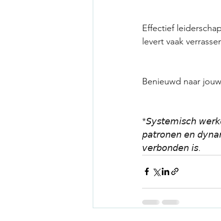
Effectief leiderscha
levert vaak verrasse
Benieuwd naar jouw 
*𝘚𝘺𝘴𝘵𝘦𝘮𝘪𝘴𝘤𝘩 𝘸𝘦𝘳𝘬
𝘱𝘢𝘵𝘳𝘰𝘯𝘦𝘯 𝘦𝘯 𝘥𝘺𝘯𝘢𝘮
𝘷𝘦𝘳𝘣𝘰𝘯𝘥𝘦𝘯 𝘪𝘴.