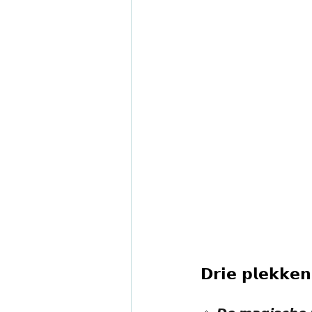
𝗗𝗿𝗶𝗲 𝗽𝗹𝗲𝗸𝗸𝗲𝗻