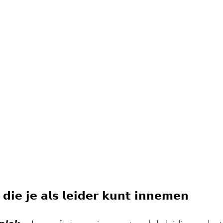
 𝗱𝗶𝗲 𝗷𝗲 𝗮𝗹𝘀 𝗹𝗲𝗶𝗱𝗲𝗿 𝗸𝘂𝗻𝘁 𝗶𝗻𝗻𝗲𝗺𝗲𝗻