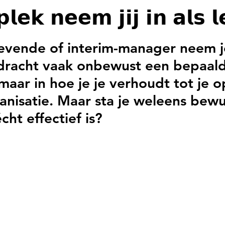
𝗹𝗲𝗸 𝗻𝗲𝗲𝗺 𝗷𝗶𝗷 𝗶𝗻 𝗮𝗹𝘀 𝗹
N uit 5 sterren.
gevende of interim-manager neem je
dracht vaak onbewust een bepaalde
 maar in hoe je je verhoudt tot je o
nisatie. Maar sta je weleens bewust
cht effectief is?