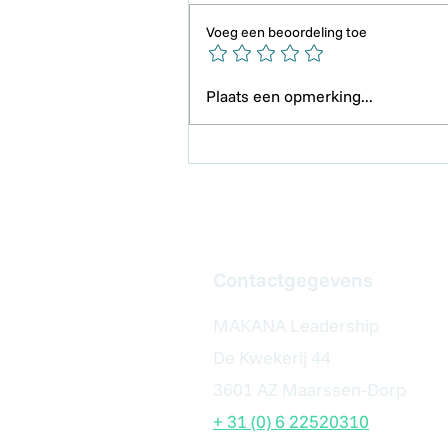
Voeg een beoordeling toe
Even een moment van trots.
Plaats een opmerking...
Contactgegevens
MAKANA Leadership
De Kwekerij 44
3601 AZ Maarssen-Dorp
+ 31 (0) 6 22520310