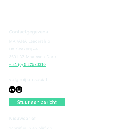
Contactgegevens
MAKANA Leadership
De Kwekerij 44
3601 AZ Maarssen-Dorp
+ 31 (0) 6 22520310
volg mij op social
Stuur een bericht
Nieuwsbrief
Schrijf je in en blijf op