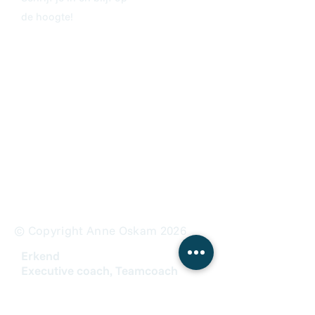
de hoogte!
© Copyright Anne Oskam 2026
Erkend
Executive coach, Teamcoach
en Organisatiecoach