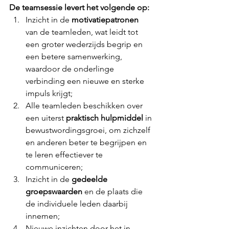
De teamsessie levert het volgende op:
Inzicht in de 
motivatiepatronen 
van de teamleden, wat leidt tot 
een groter wederzijds begrip en 
een betere samenwerking, 
waardoor de onderlinge 
verbinding een nieuwe en sterke 
impuls krijgt;
Alle teamleden beschikken over 
een uiterst 
praktisch hulpmiddel
 in 
bewustwordingsgroei, om zichzelf 
en anderen beter te begrijpen en 
te leren effectiever te 
communiceren;
Inzicht in de 
gedeelde 
groepswaarden
 en de plaats die 
de individuele leden daarbij 
innemen; 
Nieuwe inzichten door het in 