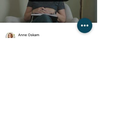
Load video
Anne Oskam
21 okt 2019
1 minuten om te lezen
Durf stappen te nemen. Niet
durven is uiteindelijk jezelf
verliezen.
Bekijk mijn video en ga aan de slag met je interne
kompas. Ik ben Anne Oskam, coach en mentor voor
groei in persoonlijk leiderschap en...